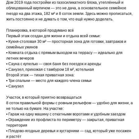
Дом 2019 года постройки из газосиликатного блока, утеплённый и
облицованный кирпичом — это не дача, а основательное семейное
гнездо на два этажа, 182 м² и 8 соток земли. Здесь можно прописаться,
жить постоянно и не думать о том, что ещё нужно доделать.
Планировка, в которой продумано всё
Первый этаж создан для жизни и отдыха всей семьи:
• Кухня-столовая 30 м² — просторная зона для готовки, завтраков и
семейных ужинов
• Комната отдыха с прямым выходом на террасу — идеально для
летних вечеров
• Сауна с купелью — своя баня без поездок и аренды
• Санузел, прихожая с тамбуром 18 м², котельная
Второй этаж — тихая приватная зона:
• Три спальни — место для каждого члена семьи
• Санузел
Участок, в который приятно возвращаться
8 соток правильной формы с ровным рельефом — удобно для жизни, а
не только на бумаге. На участке:
• Гараж на одну машину с откатными воротами и удобным заездом
• Ограждение из профлиста по периметру — закрытая, приватная
территория
• Плодово-ягодные деревья и кустарники — сад, который уже посажен
и растёт