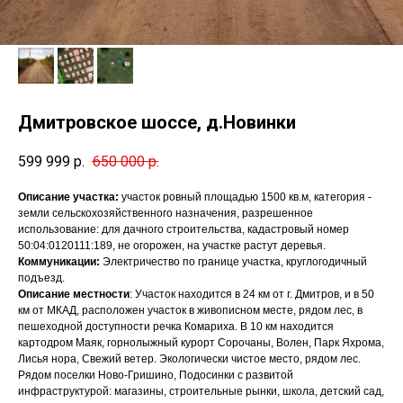
Дмитровское шоссе, д.Новинки
599 999
р.
650 000
р.
Описание участка:
участок ровный площадью 1500 кв.м, категория -
земли сельскохозяйственного назначения, разрешенное
использование: для дачного строительства, кадастровый номер
50:04:0120111:189, не огорожен, на участке растут деревья.
Коммуникации:
Электричество по границе участка, круглогодичный
подъезд.
Описание местности
: Участок находится в 24 км от г. Дмитров, и в 50
км от МКАД, расположен участок в живописном месте, рядом лес, в
пешеходной доступности речка Комариха. В 10 км находится
картодром Маяк, горнолыжный курорт Сорочаны, Волен, Парк Яхрома,
Лисья нора, Свежий ветер. Экологически чистое место, рядом лес.
Рядом поселки Ново-Гришино, Подосинки с развитой
инфраструктурой: магазины, строительные рынки, школа, детский сад,