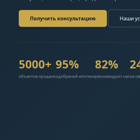
Получить консультацию
Наши ус
5000+
95%
82%
2
объектов продано
одобрений ипотеки
рекомендуют нас
на св