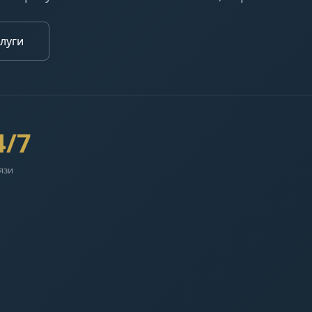
луги
4/7
язи